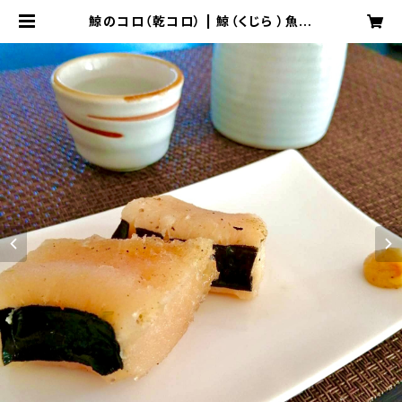
鯨のコロ（乾コロ） | 鯨（くじら ）魚加
工専門店『重大屋』和歌山太地町